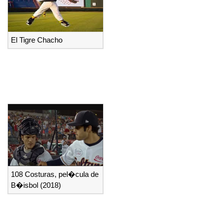
El Tigre Chacho
108 Costuras, pel�cula de
B�isbol (2018)