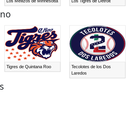
Los Mellizos de Minnesotta
Los Tigres de Detroit
ano
Tigres de Quintana Roo
Tecolotes de los Dos
Laredos
s