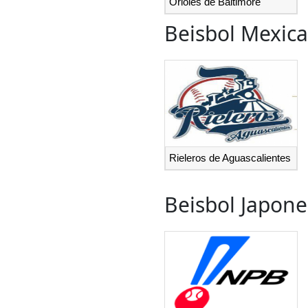
Orioles de Baltimore
Beisbol Mexic
Rieleros de Aguascalientes
Beisbol Japone