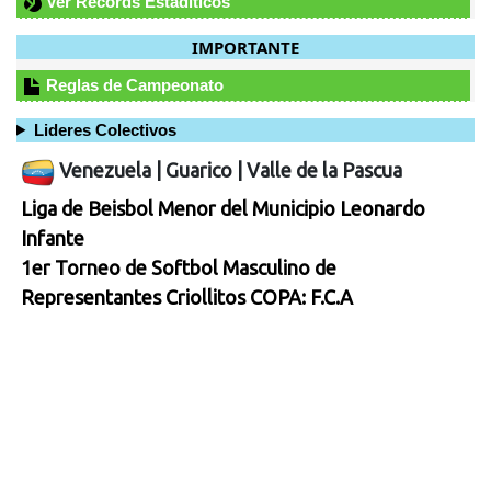
Ver Records Estaditicos
IMPORTANTE
Reglas de Campeonato
Lideres Colectivos
Venezuela
|
Guarico
|
Valle de la Pascua
Liga de Beisbol Menor del Municipio Leonardo
Infante
1er Torneo de Softbol Masculino de
Representantes Criollitos COPA: F.C.A