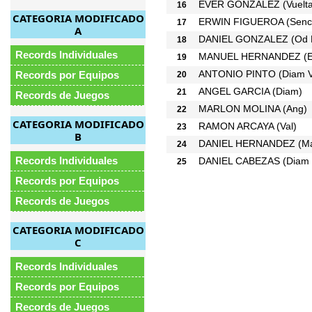
EVER GONZALEZ
(Vuelt
16
CATEGORIA MODIFICADO
ERWIN FIGUEROA
(Senc
17
A
DANIEL GONZALEZ
(Od 
18
Records Individuales
MANUEL HERNANDEZ
(
19
ANTONIO PINTO
(Diam V
Records por Equipos
20
ANGEL GARCIA
(Diam)
21
Records de Juegos
MARLON MOLINA
(Ang)
22
CATEGORIA MODIFICADO
RAMON ARCAYA
(Val)
23
B
DANIEL HERNANDEZ
(Ma
24
Records Individuales
DANIEL CABEZAS
(Diam 
25
Records por Equipos
Records de Juegos
CATEGORIA MODIFICADO
C
Records Individuales
Records por Equipos
Records de Juegos