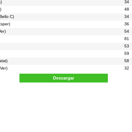
a)
34
)
48
Bello C)
34
Esper)
36
er)
54
81
53
59
tat)
58
Ver)
32