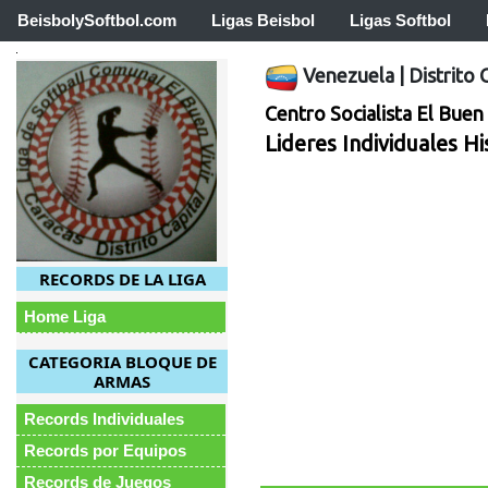
BeisbolySoftbol.com
Ligas Beisbol
Ligas Softbol
Venezuela
|
Distrito 
Centro Socialista El Buen 
Lideres Individuales H
RECORDS DE LA LIGA
Home Liga
CATEGORIA BLOQUE DE
ARMAS
Records Individuales
Records por Equipos
Records de Juegos