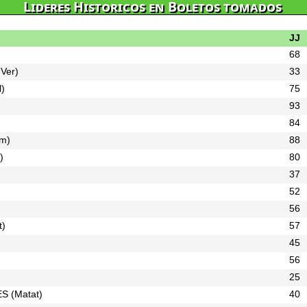
Lideres Historicos en Boletos tomados
JJ
68
Ver)
33
l)
75
93
84
am)
88
)
80
37
52
56
t)
57
45
56
25
ES
(Matat)
40