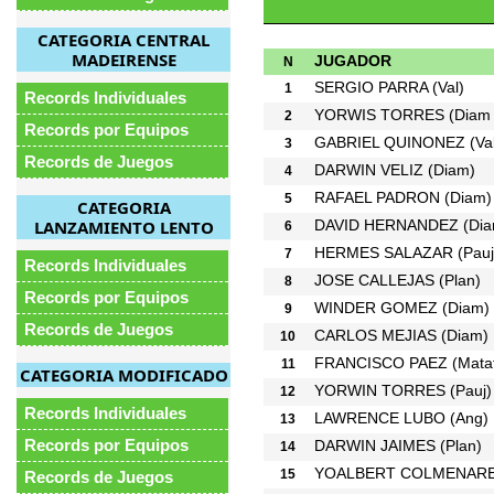
CATEGORIA CENTRAL
MADEIRENSE
JUGADOR
N
SERGIO PARRA
(Val)
1
Records Individuales
YORWIS TORRES
(Diam 
2
Records por Equipos
GABRIEL QUINONEZ
(Va
3
Records de Juegos
DARWIN VELIZ
(Diam)
4
RAFAEL PADRON
(Diam)
5
CATEGORIA
LANZAMIENTO LENTO
DAVID HERNANDEZ
(Di
6
HERMES SALAZAR
(Pauj
7
Records Individuales
JOSE CALLEJAS
(Plan)
8
Records por Equipos
WINDER GOMEZ
(Diam)
9
Records de Juegos
CARLOS MEJIAS
(Diam)
10
FRANCISCO PAEZ
(Mata
11
CATEGORIA MODIFICADO
YORWIN TORRES
(Pauj)
12
Records Individuales
LAWRENCE LUBO
(Ang)
13
Records por Equipos
DARWIN JAIMES
(Plan)
14
YOALBERT COLMENAR
15
Records de Juegos