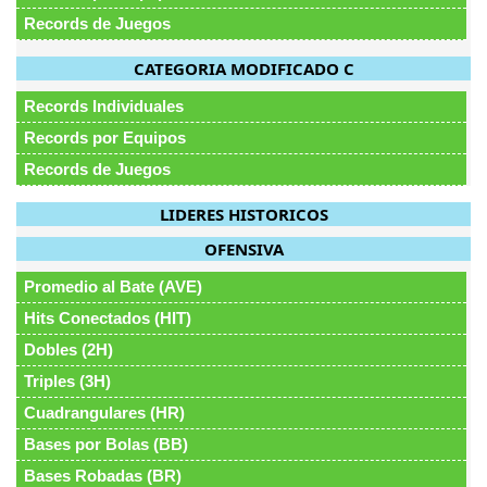
Records de Juegos
CATEGORIA MODIFICADO C
Records Individuales
Records por Equipos
Records de Juegos
LIDERES HISTORICOS
OFENSIVA
Promedio al Bate (AVE)
Hits Conectados (HIT)
Dobles (2H)
Triples (3H)
Cuadrangulares (HR)
Bases por Bolas (BB)
Bases Robadas (BR)