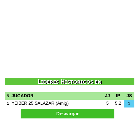
Lideres Historicos en
JUGADOR
JJ
IP
JS
N
YEIBER 25 SALAZAR
(Amig)
5
5.2
1
1