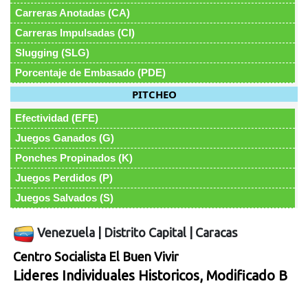
Carreras Anotadas (CA)
Carreras Impulsadas (CI)
Slugging (SLG)
Porcentaje de Embasado (PDE)
PITCHEO
Efectividad (EFE)
Juegos Ganados (G)
Ponches Propinados (K)
Juegos Perdidos (P)
Juegos Salvados (S)
Venezuela
|
Distrito Capital
|
Caracas
Centro Socialista El Buen Vivir
Lideres Individuales Historicos, Modificado B