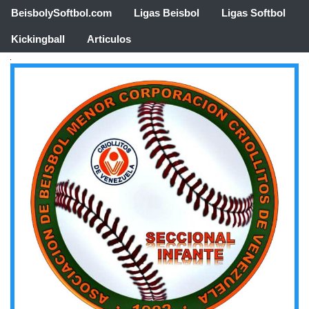
BeisbolySoftbol.com
Ligas Beisbol
Ligas Softbol
Kickingball
Articulos