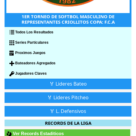
1ER TORNEO DE SOFTBOL MASCULINO DE
REPRESENTANTES CRIOLLITOS COPA: F.C.A
Todos Los Resultados
Series Particulares
Proximos Juegos
Bateadores Agregados
Jugadores Claves
🏅 Lideres Bateo
🏅 Lideres Pitcheo
🏅 L. Defensivos
RECORDS DE LA LIGA
Ver Records Estaditicos