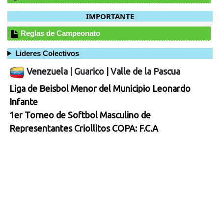
IMPORTANTE
Reglas de Campeonato
Lideres Colectivos
Venezuela
|
Guarico
|
Valle de la Pascua
Liga de Beisbol Menor del Municipio Leonardo
Infante
1er Torneo de Softbol Masculino de
Representantes Criollitos COPA: F.C.A