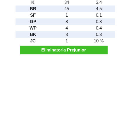
K
34
3.4
BB
45
4.5
SF
1
0.1
GP
8
0.8
WP
4
0.4
BK
3
0.3
JC
1
10 %