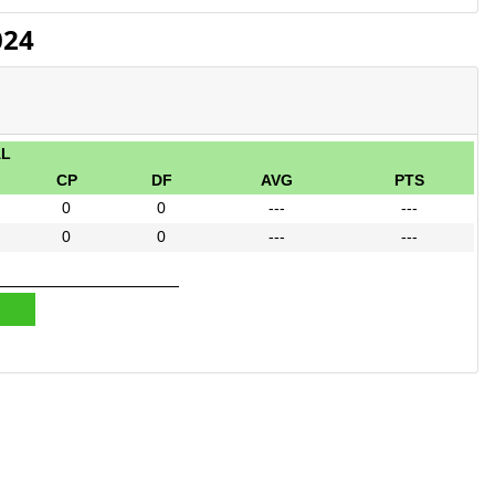
024
AL
CP
DF
AVG
PTS
0
0
---
---
0
0
---
---