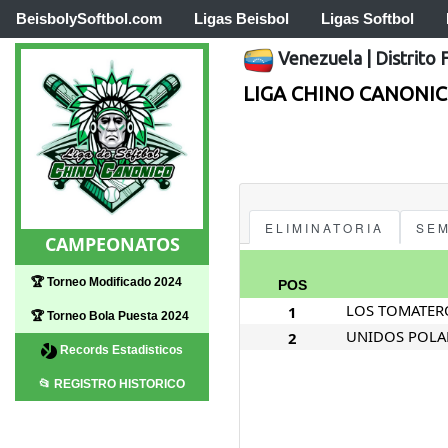
BeisbolySoftbol.com
Ligas Beisbol
Ligas Softbol
Venezuela
|
Distrito 
LIGA CHINO CANONI
ELIMINATORIA
SEM
CAMPEONATOS
🏆 Torneo Modificado 2024
POS
LOS TOMATER
1
🏆 Torneo Bola Puesta 2024
UNIDOS POLA
2
Records Estadisticos
📂 REGISTRO HISTORICO