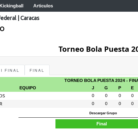
Kickingball
Articulos
Federal
|
Caracas
CO
Torneo Bola Puesta 2
I FINAL
FINAL
TORNEO BOLA PUESTA 2024 - FIN
EQUIPO
J
G
P
E
OS
0
0
0
0
R
0
0
0
0