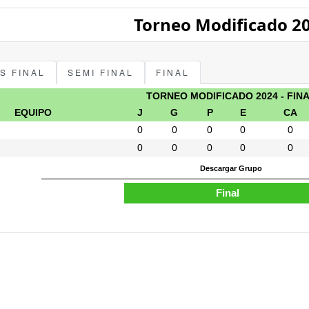
Torneo Modificado 2
S FINAL
SEMI FINAL
FINAL
TORNEO MODIFICADO 2024 - FIN
EQUIPO
J
G
P
E
CA
0
0
0
0
0
0
0
0
0
0