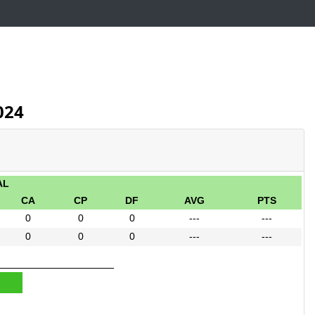
024
AL
CA
CP
DF
AVG
PTS
0
0
0
---
---
0
0
0
---
---