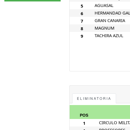
AGUASAL
5
HERMANDAD GA
6
GRAN CANARIA
7
MAGNUM
8
TACHIRA AZUL
9
ELIMINATORIA
POS
CIRCULO MILIT
1
PROFESORES