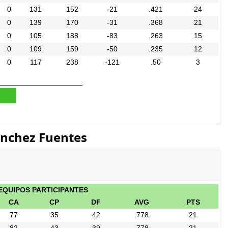
0
131
152
-21
.421
24
0
139
170
-31
.368
21
0
105
188
-83
.263
15
0
109
159
-50
.235
12
0
117
238
-121
.50
3
anchez Fuentes
 EQUIPOS PARTICIPANTES
CA
CP
DF
AVG
PTS
77
35
42
.778
21