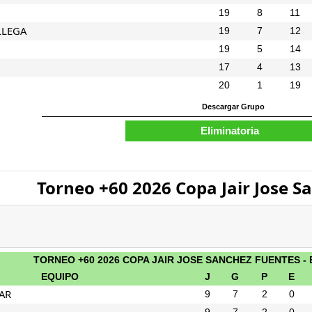
19
8
11
LLEGA
19
7
12
19
5
14
17
4
13
20
1
19
Torneo +60 2026 Copa Jair Jose S
TORNEO +60 2026 COPA JAIR JOSE SANCHEZ FUENTES -
EQUIPO
J
G
P
E
AR
9
7
2
0