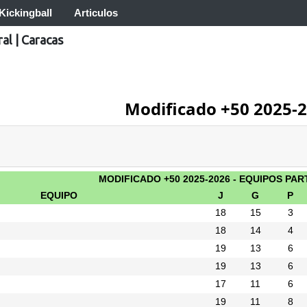
Kickingball
Articulos
ral
|
Caracas
Modificado +50 2025-
MODIFICADO +50 2025-2026 - EQUIPOS PAR
EQUIPO
J
G
P
18
15
3
18
14
4
19
13
6
19
13
6
17
11
6
19
11
8