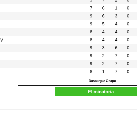
9
7
2
0
7
6
1
0
9
6
3
0
9
5
4
0
8
4
4
0
CV
8
4
4
0
9
3
6
0
9
2
7
0
9
2
7
0
8
1
7
0