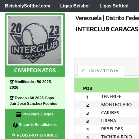
BeisbolySoftbol.com
Ligas Beisbol
Ligas Softbol
Venezuela
|
Distrito Fede
INTERCLUB CARACAS
CAMPEONATOS
ELIMINATORIA
🏆 Modificado +50 2025-
2026
POS
TENERIFE
1
🏆 Torneo +60 2026 Copa
MONTECLARO
Jair Jose Sanchez Fuentes
2
CARIBES
3
Proximos Juegos
URENA
3
Records Estadisticos
REBELDES
4
📂 REGISTRO HISTORICO
TACHIRA ROJO
4