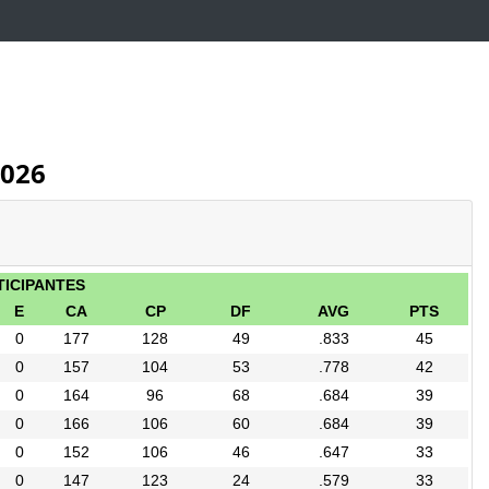
2026
TICIPANTES
E
CA
CP
DF
AVG
PTS
0
177
128
49
.833
45
0
157
104
53
.778
42
0
164
96
68
.684
39
0
166
106
60
.684
39
0
152
106
46
.647
33
0
147
123
24
.579
33