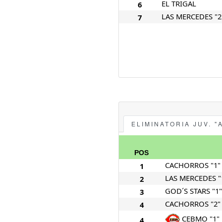
EL TRIGAL
6
LAS MERCEDES "2
7
ELIMINATORIA JUV. "
POS
CACHORROS "1"
1
LAS MERCEDES "
2
GOD´S STARS "1"
3
CACHORROS "2"
4
CEBMO "1"
4