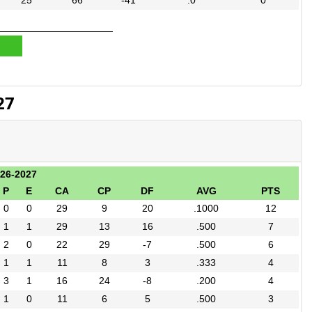
25
66
-41
.0
0
27
026-2027
P
E
CA
CP
DF
AVG
PTS
0
0
29
9
20
.1000
12
1
1
29
13
16
.500
7
2
0
22
29
-7
.500
6
1
1
11
8
3
.333
4
3
1
16
24
-8
.200
4
1
0
11
6
5
.500
3