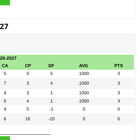
27
26-2027
CA
CP
DF
AVG
PTS
5
0
5
.1000
3
7
3
4
.1000
3
4
3
1
.1000
3
5
4
1
.1000
3
4
5
-1
.0
0
6
16
-10
.0
0