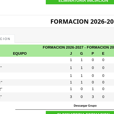
FORMACION 2026-20
ACION
FORMACION 2026-2027 - FORMACION 20
EQUIPO
J
G
P
E
1
1
0
0
"
1
1
0
0
1
1
0
0
1"
1
1
0
0
2"
1
0
1
0
"
3
0
3
0