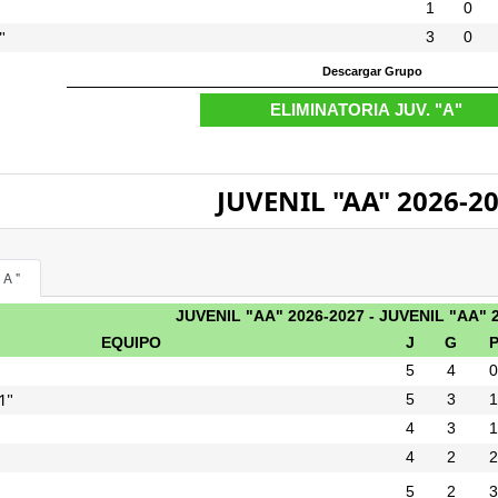
1
0
"
3
0
JUVENIL "AA" 2026-2
AA"
JUVENIL "AA" 2026-2027 - JUVENIL "AA" 
EQUIPO
J
G
5
4
0
1"
5
3
1
4
3
1
4
2
2
5
2
3