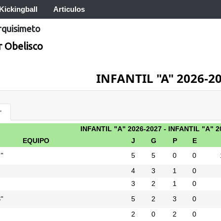
Kickingball
Articulos
rquisimeto
 Obelisco
INFANTIL "A" 2026-2
"
INFANTIL "A" 2026-2027 - INFANTIL "A" 2
EQUIPO
J
G
P
E
"
5
5
0
0
4
3
1
0
3
2
1
0
"
5
2
3
0
2
0
2
0