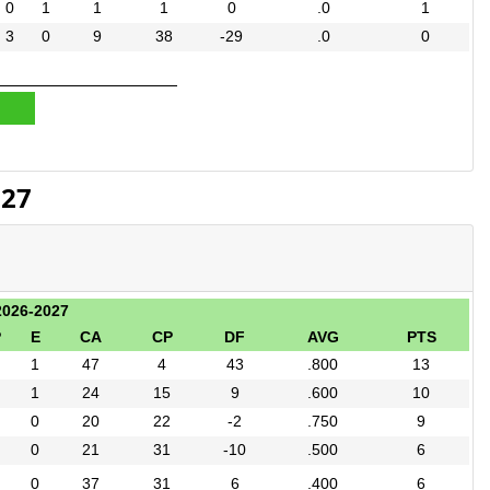
0
1
1
1
0
.0
1
3
0
9
38
-29
.0
0
027
2026-2027
P
E
CA
CP
DF
AVG
PTS
1
47
4
43
.800
13
1
24
15
9
.600
10
0
20
22
-2
.750
9
0
21
31
-10
.500
6
0
37
31
6
.400
6