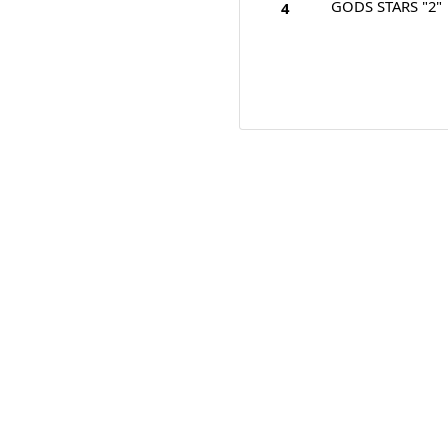
GODS STARS "2"
4