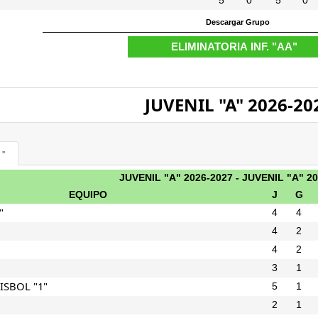
5
0
5
0
JUVENIL "A" 2026-20
A"
JUVENIL "A" 2026-2027 - JUVENIL "A" 2
EQUIPO
J
G
"
4
4
4
2
4
2
3
1
ISBOL "1"
5
1
2
1