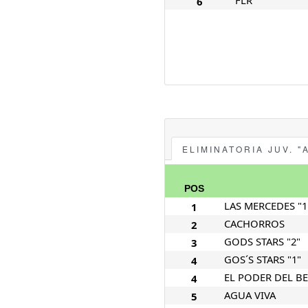
FLR
6
ELIMINATORIA JUV. "
POS
LAS MERCEDES "1
1
CACHORROS
2
GODS STARS "2"
3
GOS´S STARS "1"
4
EL PODER DEL BE
4
AGUA VIVA
5