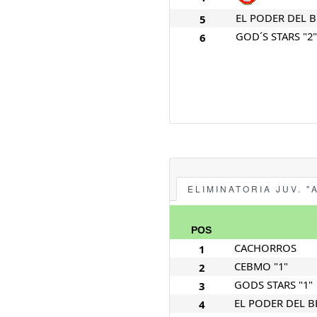
EL PODER DEL 
5
GOD´S STARS "2"
6
ELIMINATORIA JUV. "
POS
CACHORROS
1
CEBMO "1"
2
GODS STARS "1"
3
EL PODER DEL B
4