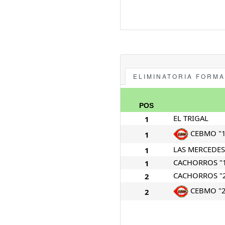
ELIMINATORIA FORM
POS
EL TRIGAL
1
CEBMO "1
1
LAS MERCEDES
1
CACHORROS "
1
CACHORROS "
2
CEBMO "2
2