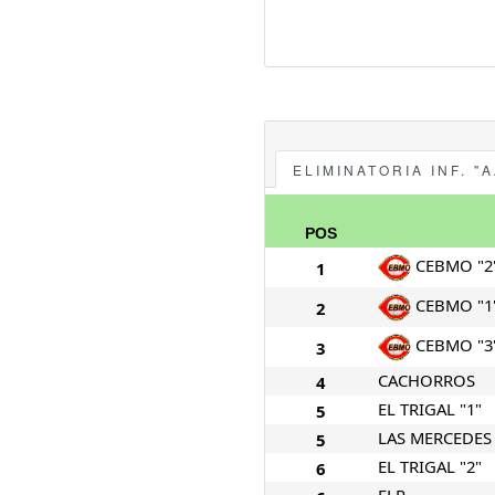
ELIMINATORIA INF. "A
POS
CEBMO "2
1
CEBMO "1
2
CEBMO "3
3
CACHORROS
4
EL TRIGAL "1"
5
LAS MERCEDES 
5
EL TRIGAL "2"
6