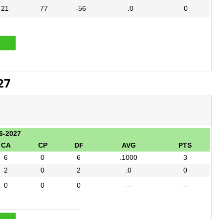
21
77
-56
.0
0
27
6-2027
CA
CP
DF
AVG
PTS
6
0
6
.1000
3
2
0
2
.0
0
0
0
0
---
---