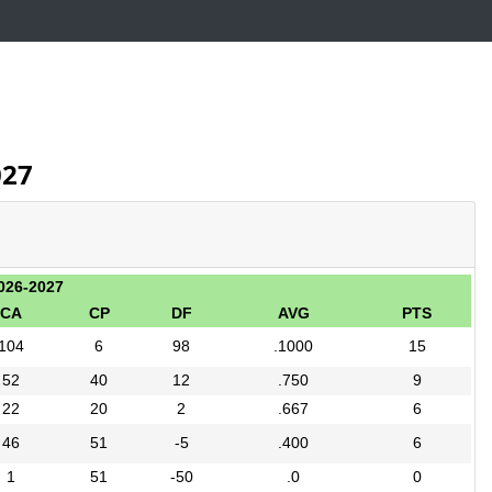
027
026-2027
CA
CP
DF
AVG
PTS
104
6
98
.1000
15
52
40
12
.750
9
22
20
2
.667
6
46
51
-5
.400
6
1
51
-50
.0
0