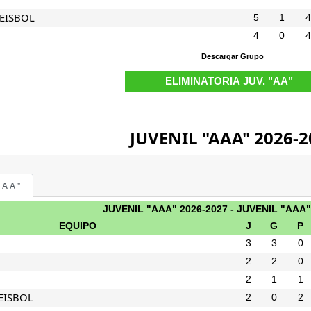
BEISBOL
5
1
4
4
0
4
JUVENIL "AAA" 2026-2
AAA"
JUVENIL "AAA" 2026-2027 - JUVENIL "AAA"
EQUIPO
J
G
P
3
3
0
2
2
0
2
1
1
EISBOL
2
0
2