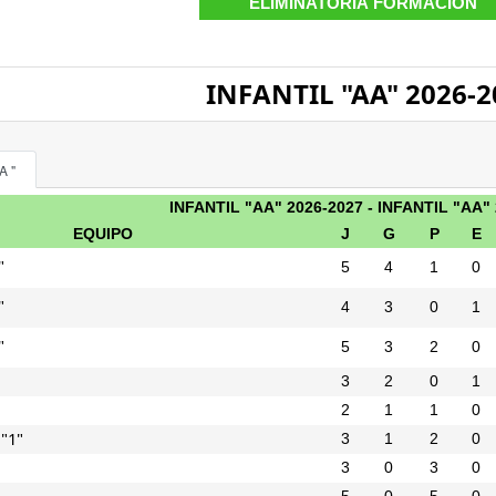
INFANTIL "AA" 2026-2
A"
INFANTIL "AA" 2026-2027 - INFANTIL "AA"
EQUIPO
J
G
P
E
"
5
4
1
0
"
4
3
0
1
"
5
3
2
0
3
2
0
1
2
1
1
0
"1"
3
1
2
0
3
0
3
0