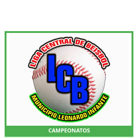
CAMPEONATOS