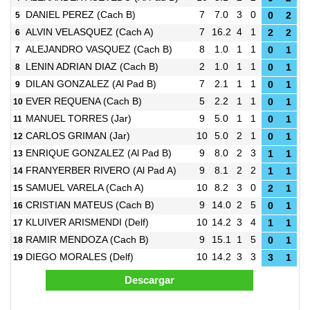
DANIEL PEREZ
(Cach B)
7
7.0
3
0
5
0
2
ALVIN VELASQUEZ
(Cach A)
7
16.2
4
1
6
2
2
ALEJANDRO VASQUEZ
(Cach B)
8
1.0
1
1
7
0
1
LENIN ADRIAN DIAZ
(Cach B)
2
1.0
1
1
8
0
1
DILAN GONZALEZ
(Al Pad B)
7
2.1
1
1
9
0
1
EVER REQUENA
(Cach B)
5
2.2
1
1
10
0
1
MANUEL TORRES
(Jar)
9
5.0
1
1
11
0
1
CARLOS GRIMAN
(Jar)
10
5.0
2
1
12
0
1
ENRIQUE GONZALEZ
(Al Pad B)
9
8.0
2
3
13
1
1
FRANYERBER RIVERO
(Al Pad A)
9
8.1
2
2
14
1
1
SAMUEL VARELA
(Cach A)
10
8.2
3
0
15
2
1
CRISTIAN MATEUS
(Cach B)
9
14.0
2
5
16
0
1
KLUIVER ARISMENDI
(Delf)
10
14.2
3
4
17
1
1
RAMIR MENDOZA
(Cach B)
9
15.1
1
5
18
0
1
DIEGO MORALES
(Delf)
10
14.2
3
3
19
3
1