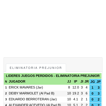
ELIMINATORIA PREJUNIOR
LIDERES JUEGOS PERDIDOS - ELIMINATORIA PREJUNIOR
JUGADOR
JJ
IP
JI
JR
N
JG
JP
ERICK MAVARES
(Jar)
8
12.0
3
4
1
1
3
DEIBY MARMOLET
(Al Pad B)
10
19.2
3
6
2
0
3
EDUARDO BERROTERAN
(Jar)
10
4.1
2
1
3
0
2
ALEXANDER ACEVEDO
(Al Pad B)
10
5.1
2
2
4
0
2