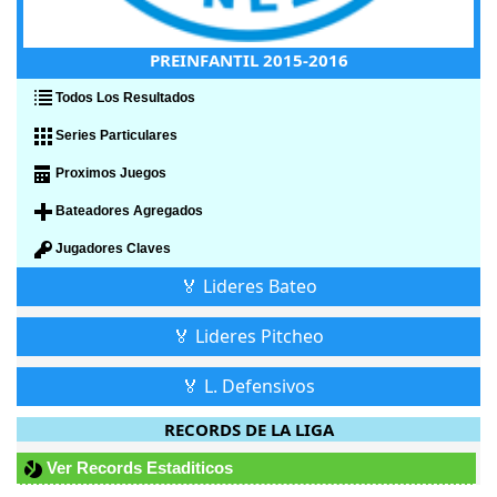
PREINFANTIL 2015-2016
Todos Los Resultados
Series Particulares
Proximos Juegos
Bateadores Agregados
Jugadores Claves
🏅 Lideres Bateo
🏅 Lideres Pitcheo
🏅 L. Defensivos
RECORDS DE LA LIGA
Ver Records Estaditicos