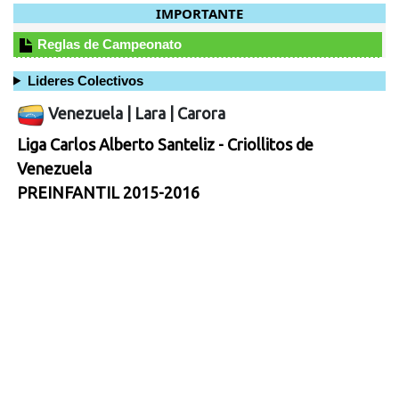
IMPORTANTE
Reglas de Campeonato
Lideres Colectivos
Venezuela
|
Lara
|
Carora
Liga Carlos Alberto Santeliz - Criollitos de
Venezuela
PREINFANTIL 2015-2016