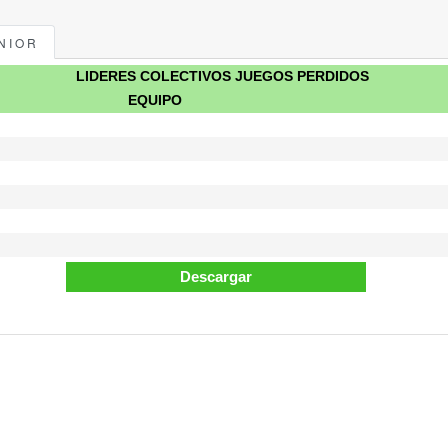
NIOR
LIDERES COLECTIVOS JUEGOS PERDIDOS
EQUIPO