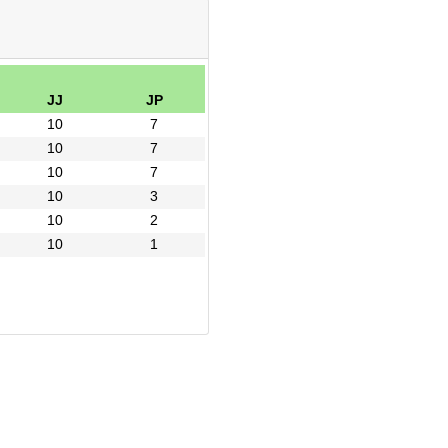
JJ
JP
10
7
10
7
10
7
10
3
10
2
10
1