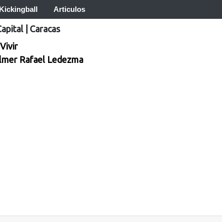
Kickingball
Articulos
Capital
|
Caracas
Vivir
lmer Rafael Ledezma