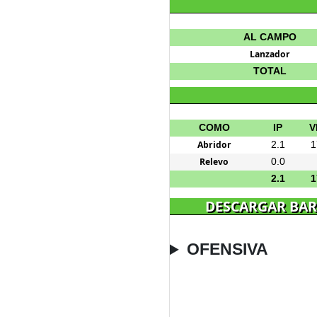
AL CAMPO
Lanzador
TOTAL
COMO
IP
V
Abridor
2.1
1
Relevo
0.0
2.1
1
DESCARGAR BAR
OFENSIVA