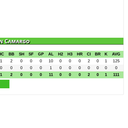
uan Camargo
HC
BB
SH
SF
GP
AL
H2
H3
HR
CI
BR
K
AVG
1
2
0
0
0
10
0
0
0
2
0
1
125
0
0
0
0
0
1
0
0
0
0
0
0
0
1
2
0
0
0
11
0
0
0
2
0
1
111