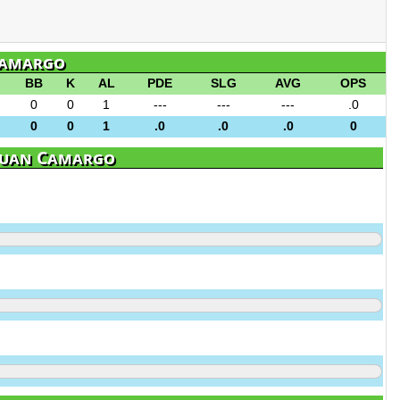
 Camargo
BB
K
AL
PDE
SLG
AVG
OPS
0
0
1
---
---
---
.0
0
0
1
.0
.0
.0
0
Juan Camargo