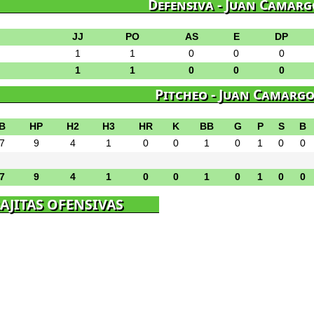
Defensiva - Juan Camarg
JJ
PO
AS
E
DP
1
1
0
0
0
1
1
0
0
0
Pitcheo - Juan Camarg
B
HP
H2
H3
HR
K
BB
G
P
S
B
7
9
4
1
0
0
1
0
1
0
0
7
9
4
1
0
0
1
0
1
0
0
AJITAS OFENSIVAS