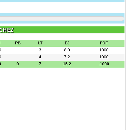
NCHEZ
I
PB
LT
EJ
PDF
0
3
8.0
1000
0
4
7.2
1000
0
0
7
15.2
.1000