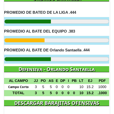
PROMEDIO DE BATEO DE LA LIGA .444
PROMEDIO AL BATE DEL EQUIPO .383
PROMEDIO AL BATE DE Orlando Santaella .444
Defensiva - Orlando Santaella
AL CAMPO
JJ
PO
AS
E
DP
I
PB
LT
EJ
PDF
Campo Corto
3
5
5
0
0
0
10
15.2
1000
TOTAL
3
5
5
0
0
0
0
10
15.2
.1000
DESCARGAR BARAJITAS OFENSIVAS