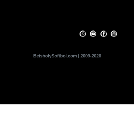
BeisbolySoftbol.com | 2009-2026