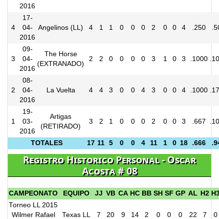
2016
17-
4
04-
Angelinos (LL)
4
1
1
0
0
0
2
0
0
4
.250
.5
2016
09-
The Horse
3
04-
2
2
0
0
0
0
3
1
0
3
.1000
.1
(EXTRANADO)
2016
08-
2
04-
La Vuelta
4
4
3
0
0
4
3
0
0
4
.1000
.1
2016
19-
Artigas
1
03-
3
2
1
0
0
0
2
0
0
3
.667
.1
(RETIRADO)
2016
TOTALES
17
11
5
0
0
4
11
1
0
18
.666
.9
Registro Historico Personal - Oscar
Acosta # 08
CAMPEONATO
EQUIPO
JJ
VB
CA
HC
BB
SH
SF
GP
AL
H2
H
Torneo LL 2015
Wilmer Rafael
Texas LL
7
20
9
14
2
0
0
0
22
7
0