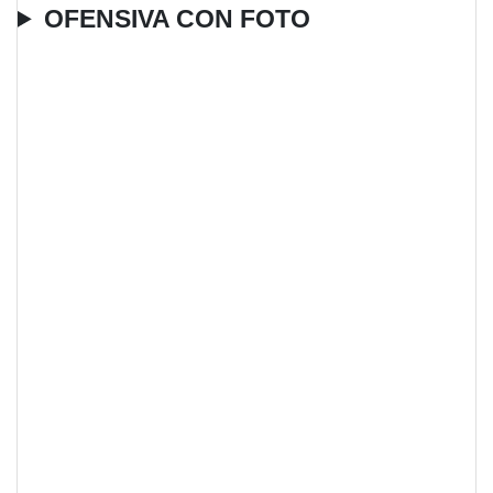
OFENSIVA CON FOTO