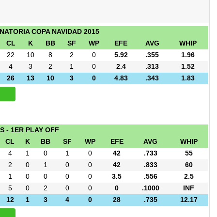
INATORIA COPA NAVIDAD 2015
CL
K
BB
SF
WP
EFE
AVG
WHIP
22
10
8
2
0
5.92
.355
1.96
4
3
2
1
0
2.4
.313
1.52
26
13
10
3
0
4.83
.343
1.83
 - 1ER PLAY OFF
CL
K
BB
SF
WP
EFE
AVG
WHIP
4
1
0
1
0
42
.733
55
2
0
1
0
0
42
.833
60
1
0
0
0
0
3.5
.556
2.5
5
0
2
0
0
0
.1000
INF
12
1
3
4
0
28
.735
12.17