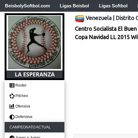
BeisbolySoftbol.com
Ligas Beisbol
Ligas Softbol
Venezuela
|
Distrito 
Centro Socialista El Buen 
Copa Navidad LL 2015 Wi
LA ESPERANZA
Roster
Pitcheo
Ofensiva
Defensiva
CAMPEONATO ACTUAL
Juego a Juego