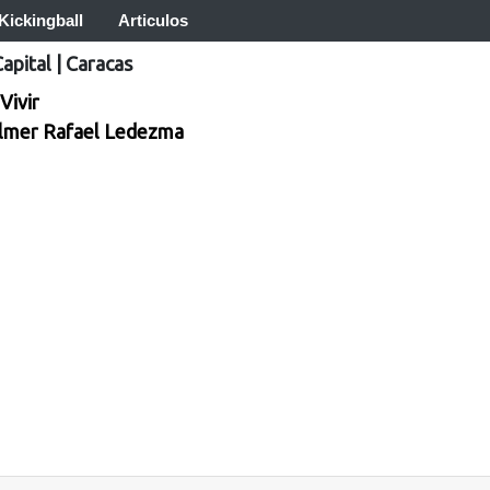
Kickingball
Articulos
Capital
|
Caracas
Vivir
lmer Rafael Ledezma