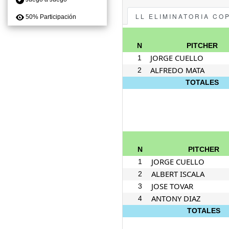
LL ELIMINATORIA CO
50% Participación
N
PITCHER
JORGE CUELLO
1
ALFREDO MATA
2
TOTALES
N
PITCHER
JORGE CUELLO
1
ALBERT ISCALA
2
JOSE TOVAR
3
ANTONY DIAZ
4
TOTALES