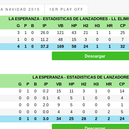
PA NAVIDAD 2015
1ER PLAY OFF
LA ESPERANZA - ESTADISTICAS DE LANZADORES - LL ELIM
G
P
B
IP
VB
HP
H2
H3
HR
CP
3
1
0
26.0
121
43
21
1
1
25
1
0
0
11.2
48
15
3
0
0
7
4
1
0
37.2
169
58
24
1
1
32
LA ESPERANZA - ESTADISTICAS DE LANZADORES
G
P
B
IP
VB
HP
H2
H3
HR
CP
0
1
0
0.2
15
11
3
1
0
14
0
0
0
0.1
6
5
1
0
0
4
0
0
0
2.0
9
5
0
0
0
1
0
0
0
0.0
4
4
0
0
2
5
0
1
0
3.0
34
25
28
2
2
24