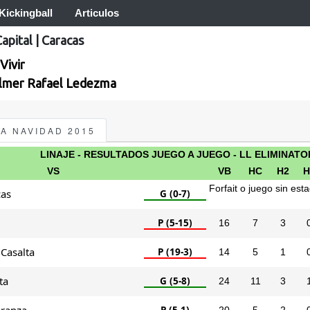
Kickingball
Articulos
Capital
|
Caracas
Vivir
lmer Rafael Ledezma
PA NAVIDAD 2015
LINAJE - RESULTADOS JUEGO A JUEGO - LL ELIMINATO
VS
VB
HC
H2
H
Forfait o juego sin esta
as
G (0-7)
P (5-15)
16
7
3
Casalta
P (19-3)
14
5
1
ta
G (5-8)
24
11
3