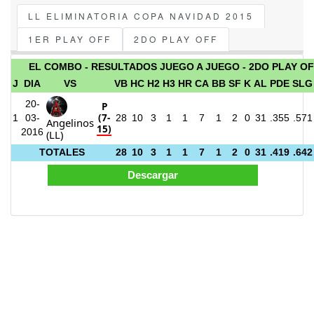
LL ELIMINATORIA COPA NAVIDAD 2015
1ER PLAY OFF
2DO PLAY OFF
EL COMBO - RESULTADOS JUEGO A JUEGO - 2DO PLAY O
J
DIA
VS
VB
HC
H2
H3
HR
CA
BB
SF
K
AL
PDE
SLG
20-
P
(7-
1
03-
28
10
3
1
1
7
1
2
0
31
.355
.571
Angelinos
15)
2016
(LL)
TOTALES
28
10
3
1
1
7
1
2
0
31
.419
.642