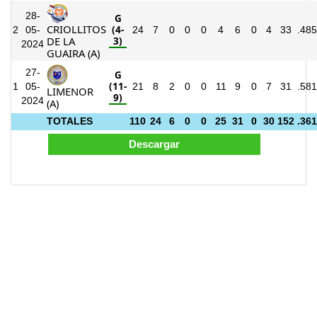
28-
G
CRIOLLITOS
(4-
2
05-
24
7
0
0
0
4
6
0
4
33
.485
DE LA
3)
2024
GUAIRA (A)
27-
G
(11-
1
05-
21
8
2
0
0
11
9
0
7
31
.581
LIMENOR
9)
2024
(A)
TOTALES
110
24
6
0
0
25
31
0
30
152
.361