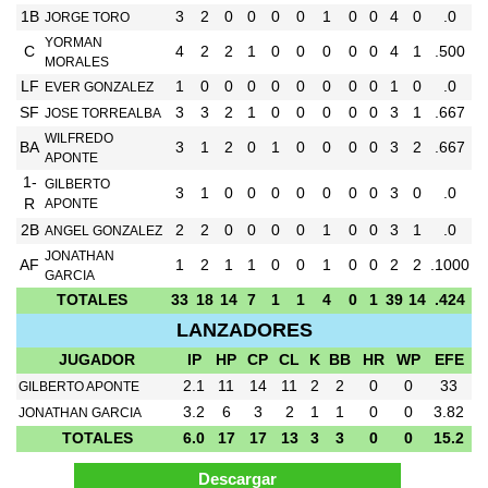
1B
3
2
0
0
0
0
1
0
0
4
0
.0
JORGE TORO
YORMAN
C
4
2
2
1
0
0
0
0
0
4
1
.500
MORALES
LF
1
0
0
0
0
0
0
0
0
1
0
.0
EVER GONZALEZ
SF
3
3
2
1
0
0
0
0
0
3
1
.667
JOSE TORREALBA
WILFREDO
BA
3
1
2
0
1
0
0
0
0
3
2
.667
APONTE
1-
GILBERTO
3
1
0
0
0
0
0
0
0
3
0
.0
R
APONTE
2B
2
2
0
0
0
0
1
0
0
3
1
.0
ANGEL GONZALEZ
JONATHAN
AF
1
2
1
1
0
0
1
0
0
2
2
.1000
GARCIA
TOTALES
33
18
14
7
1
1
4
0
1
39
14
.424
LANZADORES
JUGADOR
IP
HP
CP
CL
K
BB
HR
WP
EFE
2.1
11
14
11
2
2
0
0
33
GILBERTO APONTE
3.2
6
3
2
1
1
0
0
3.82
JONATHAN GARCIA
TOTALES
6.0
17
17
13
3
3
0
0
15.2