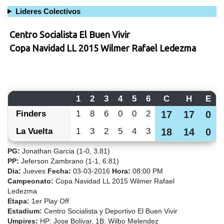
Lideres Colectivos
Centro Socialista El Buen Vivir
Copa Navidad LL 2015 Wilmer Rafael Ledezma
1
2
3
4
5
6
C
H
E
Finders
1
8
6
0
0
2
17
17
0
La Vuelta
1
3
2
5
4
3
18
14
0
PG:
Jonathan Garcia (1-0, 3.81)
PP:
Jeferson Zambrano (1-1, 6.81)
Dia:
Jueves
Fecha:
03-03-2016
Hora:
08:00 PM
Campeonato:
Copa Navidad LL 2015 Wilmer Rafael
Ledezma
Etapa:
1er Play Off
Estadium:
Centro Socialista y Deportivo El Buen Vivir
Umpires:
HP: Jose Bolivar, 1B: Wilbo Melendez