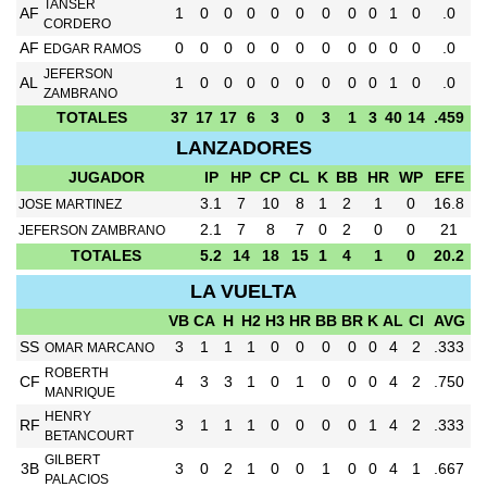
TANSER
AF
1
0
0
0
0
0
0
0
0
1
0
.0
CORDERO
AF
0
0
0
0
0
0
0
0
0
0
0
.0
EDGAR RAMOS
JEFERSON
AL
1
0
0
0
0
0
0
0
0
1
0
.0
ZAMBRANO
TOTALES
37
17
17
6
3
0
3
1
3
40
14
.459
LANZADORES
JUGADOR
IP
HP
CP
CL
K
BB
HR
WP
EFE
3.1
7
10
8
1
2
1
0
16.8
JOSE MARTINEZ
2.1
7
8
7
0
2
0
0
21
JEFERSON ZAMBRANO
TOTALES
5.2
14
18
15
1
4
1
0
20.2
LA VUELTA
VB
CA
H
H2
H3
HR
BB
BR
K
AL
CI
AVG
SS
3
1
1
1
0
0
0
0
0
4
2
.333
OMAR MARCANO
ROBERTH
CF
4
3
3
1
0
1
0
0
0
4
2
.750
MANRIQUE
HENRY
RF
3
1
1
1
0
0
0
0
1
4
2
.333
BETANCOURT
GILBERT
3B
3
0
2
1
0
0
1
0
0
4
1
.667
PALACIOS