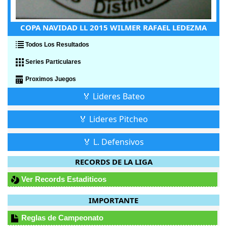
COPA NAVIDAD LL 2015 WILMER RAFAEL LEDEZMA
Todos Los Resultados
Series Particulares
Proximos Juegos
🏅 Lideres Bateo
🏅 Lideres Pitcheo
🏅 L. Defensivos
RECORDS DE LA LIGA
Ver Records Estaditicos
IMPORTANTE
Reglas de Campeonato