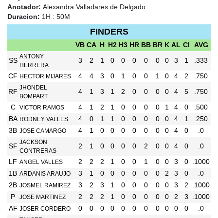
Anotador:
Alexandra Valladares de Delgado
Duracion:
1H : 50M
FINDERS
VB
CA
H
H2
H3
HR
BB
BR
K
AL
CI
AVG
ANTONY
SS
3
2
1
0
0
0
0
0
0
3
1
.333
HERRERA
CF
4
4
3
0
1
0
0
1
0
4
2
.750
HECTOR MIJARES
JHONDEL
RF
4
1
3
1
2
0
0
0
0
4
5
.750
BOMPART
C
4
1
2
1
0
0
0
0
1
4
0
.500
VICTOR RAMOS
BA
4
0
1
1
0
0
0
0
0
4
1
.250
RODNEY VALLES
3B
4
1
0
0
0
0
0
0
0
4
0
.0
JOSE CAMARGO
JACKSON
SF
2
1
0
0
0
0
2
0
0
4
0
.0
CONTRERAS
LF
2
2
2
1
0
0
1
0
0
3
0
.1000
ANGEL VALLES
1B
3
1
0
0
0
0
0
0
2
3
0
.0
ARDANIS ARAUJO
2B
3
2
3
1
0
0
0
0
0
3
2
.1000
JOSMEL RAMIREZ
P
2
2
2
1
0
0
0
0
0
2
3
.1000
JOSE MARTINEZ
AF
0
0
0
0
0
0
0
0
0
0
0
.0
JOSER CORDERO