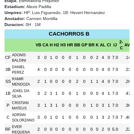
Etapa:
Eliminatoria Prejunior
Estadium:
Alexis Padilla
Umpires:
HP: Luis Figueredo, 1B: Hevert Hernandez
Anotador:
Carmen Montilla
Duracion:
0H : 1M
CACHORROS B
2-
VB
CA
H
H2
H3
HR
BB
GP
BR
K
AL
CI
IJ
AVG
C
ADONIS
CF
3
0
1
0
0
0
1
0
0
2
4
0
7.0
.143
BALDINI
DANIEL
3B
4
0
0
0
0
0
0
0
0
0
4
0
7.0
.231
PEREZ
RAMIR
SS
2
1
0
0
0
0
2
0
1
1
4
0
7.0
.263
MENDOZA
JOXEL DA
1B
3
2
1
1
0
0
1
0
0
0
4
1
7.0
.474
SILVA
CRISTIAN
P
3
1
3
1
0
0
0
0
1
0
3
1
7.0
.364
MATEUS
ADRIAN
C
3
0
1
0
1
0
0
0
0
1
3
2
7.0
7
.409
SOLORZANO
EVER
RF
2
0
0
0
0
0
0
0
0
0
2
0
5.0
.222
REQUENA