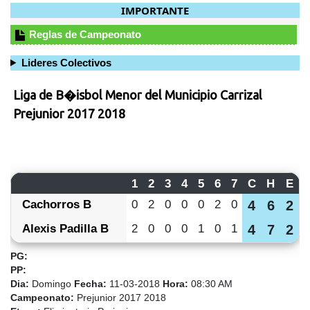
IMPORTANTE
Reglas de Campeonato
Lideres Colectivos
Liga de B�isbol Menor del Municipio Carrizal
Prejunior 2017 2018
1
2
3
4
5
6
7
C
H
E
Cachorros B
0
2
0
0
0
2
0
4
6
2
Alexis Padilla B
2
0
0
0
1
0
1
4
7
2
PG:
PP:
Dia:
Domingo
Fecha:
11-03-2018
Hora:
08:30 AM
Campeonato:
Prejunior 2017 2018