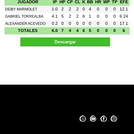
JUGADOR
IP
HP
CP
CL
K
BB
HR
WP
TP
EFE
1.0
2
2
2
0
4
0
0
0
12.1
DEIBY MARMOLET
4.1
5
2
2
6
1
0
0
0
6.24
GABRIEL TORREALBA
0.2
0
0
0
0
0
0
0
0
17.1
ALEXANDER ACEVEDO
TOTALES
6.0
7
4
4
6
5
0
0
0
6
Pagina Generada en 0.05 Segundos