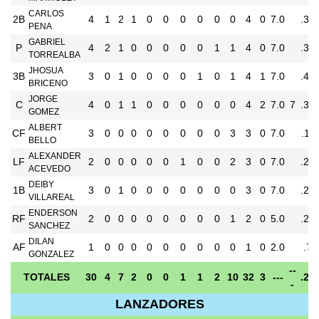
CARLOS
2B
4
1
2
1
0
0
0
0
0
0
4
0
7.0
.36
PENA
GABRIEL
P
4
2
1
0
0
0
0
0
1
1
4
0
7.0
.39
TORREALBA
JHOSUA
3B
3
0
1
0
0
0
0
1
0
1
4
1
7.0
.47
BRICENO
JORGE
C
4
0
1
1
0
0
0
0
0
0
4
2
7.0
7
.39
GOMEZ
ALBERT
CF
3
0
0
0
0
0
0
0
0
3
3
0
7.0
.11
BELLO
ALEXANDER
LF
2
0
0
0
0
0
1
0
0
2
3
0
7.0
.21
ACEVEDO
DEIBY
1B
3
0
1
0
0
0
0
0
0
0
3
0
7.0
.22
VILLAREAL
ENDERSON
RF
2
0
0
0
0
0
0
0
0
1
2
0
5.0
.20
SANCHEZ
DILAN
AF
1
0
0
0
0
0
0
0
0
0
1
0
2.0
.77
GONZALEZ
--
TOTALES
30
4
7
2
0
0
1
1
2
10
32
3
---
.23
-
LANZADORES