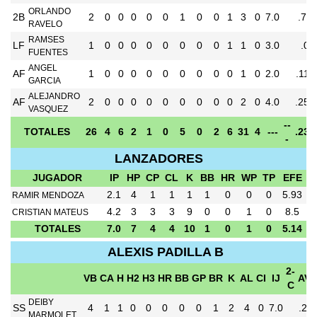
ORLANDO
2B
2
0
0
0
0
0
1
0
0
1
3
0
7.0
.71
RAVELO
RAMSES
LF
1
0
0
0
0
0
0
0
0
1
1
0
3.0
.0
FUENTES
ANGEL
AF
1
0
0
0
0
0
0
0
0
0
1
0
2.0
.111
GARCIA
ALEJANDRO
AF
2
0
0
0
0
0
0
0
0
0
2
0
4.0
.250
VASQUEZ
--
TOTALES
26
4
6
2
1
0
5
0
2
6
31
4
---
.230
-
LANZADORES
JUGADOR
IP
HP
CP
CL
K
BB
HR
WP
TP
EFE
2.1
4
1
1
1
1
0
0
0
5.93
RAMIR MENDOZA
4.2
3
3
3
9
0
0
1
0
8.5
CRISTIAN MATEUS
TOTALES
7.0
7
4
4
10
1
0
1
0
5.14
ALEXIS PADILLA B
2-
VB
CA
H
H2
H3
HR
BB
GP
BR
K
AL
CI
IJ
AV
C
DEIBY
SS
4
1
1
0
0
0
0
0
1
2
4
0
7.0
.23
MARMOLET