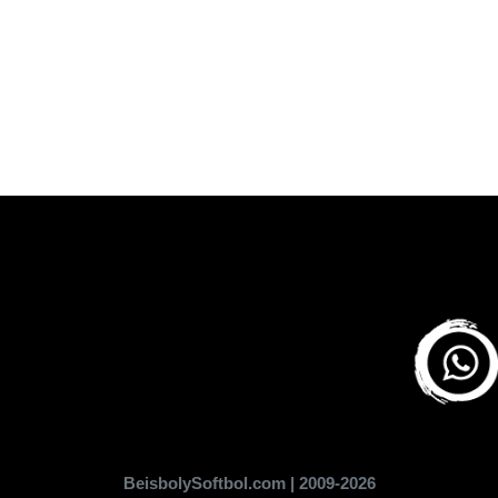
BeisbolySoftbol.com | 2009-2026