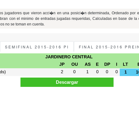
los jugadores que vieron acci�n en una posici�n determinada, Ordenado por e
bran con el minimo de entradas jugadas requeridas, Calculadas en base de la 
jos no se toman en cuenta.
SEMIFINAL 2015-2016 PI
FINAL 2015-2016 PREI
JARDINERO CENTRAL
JP
OU
AS
E
DP
I
LT
ids)
2
0
1
0
0
0
1
1