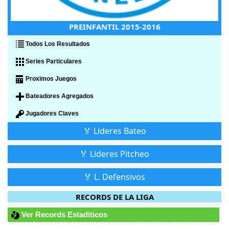
PREINFANTIL 2015-2016
Todos Los Resultados
Series Particulares
Proximos Juegos
Bateadores Agregados
Jugadores Claves
🏅 Lideres Bateo
🏅 Lideres Pitcheo
🏅 L. Defensivos
RECORDS DE LA LIGA
Ver Records Estaditicos