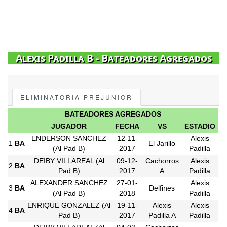
Alexis Padilla B - Bateadores Agregados
ELIMINATORIA PREJUNIOR
BATEADORES AGREGADOS
JUGADOR
FECHA
VS
ESTADIO
ENDERSON SANCHEZ
12-11-
Alexis
1
BA
El Jarillo
(Al Pad B)
2017
Padilla
DEIBY VILLAREAL
(Al
09-12-
Cachorros
Alexis
2
BA
Pad B)
2017
A
Padilla
ALEXANDER SANCHEZ
27-01-
Alexis
3
BA
Delfines
(Al Pad B)
2018
Padilla
ENRIQUE GONZALEZ
(Al
19-11-
Alexis
Alexis
4
BA
Pad B)
2017
Padilla A
Padilla