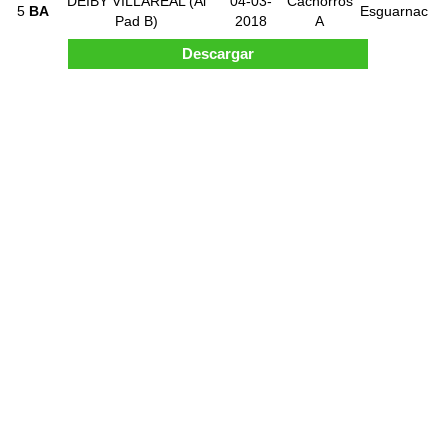
DEIBY VILLAREAL
(Al
04-03-
Cachorros
5
BA
Esguarnac
Pad B)
2018
A