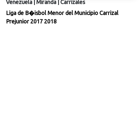
Venezuela
|
Miranda
|
Carrizales
Liga de B�isbol Menor del Municipio Carrizal
Prejunior 2017 2018