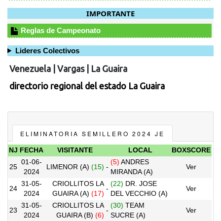
IMPORTANTE
Reglas de Campeonato
Lideres Colectivos
Venezuela
|
Vargas
|
La Guaira
directorio regional del estado La Guaira
ELIMINATORIA SEMILLERO 2024 JE
NJ
FECHA
VISITANTE
LOCAL
BOXSCORE
01-06-
(5)
ANDRES
25
LIMENOR (A)
(15)
-
Ver
2024
MIRANDA (A)
31-05-
CRIOLLITOS LA
(22)
DR. JOSE
24
-
Ver
2024
GUAIRA (A)
(17)
DEL VECCHIO (A)
31-05-
CRIOLLITOS LA
(30)
TEAM
23
-
Ver
2024
GUAIRA (B)
(6)
SUCRE (A)