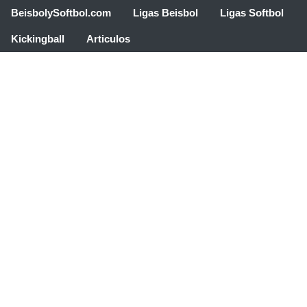
BeisbolySoftbol.com
Ligas Beisbol
Ligas Softbol
Kickingball
Articulos