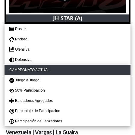
JH STAR (A)
Roster
Pitcheo
Ofensiva
Defensiva
CAMPEONATO ACTUAL
Juego a Juego
50% Participación
Bateadores Agregados
Porcentaje de Participación
Participación de Lanzadores
Venezuela
|
Vargas
|
La Guaira