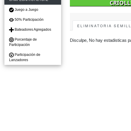
CRIOLLI
Juego a Juego
50% Participación
ELIMINATORIA SEMIL
Bateadores Agregados
Porcentaje de
Disculpe, No hay estadisticas 
Participación
Participación de
Lanzadores