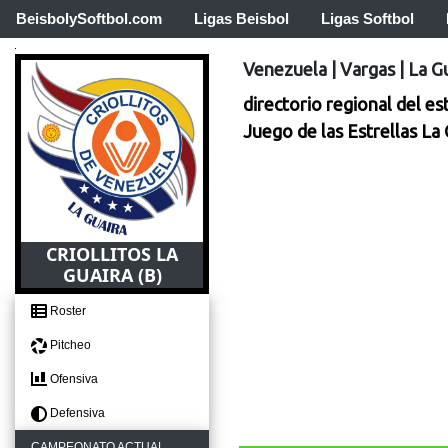
BeisbolySoftbol.com
Ligas Beisbol
Ligas Softbol
Venezuela
|
Vargas
|
La G
directorio regional del es
Juego de las Estrellas La
CRIOLLITOS LA
GUAIRA (B)
Roster
Pitcheo
Ofensiva
Defensiva
CAMPEONATO ACTUAL