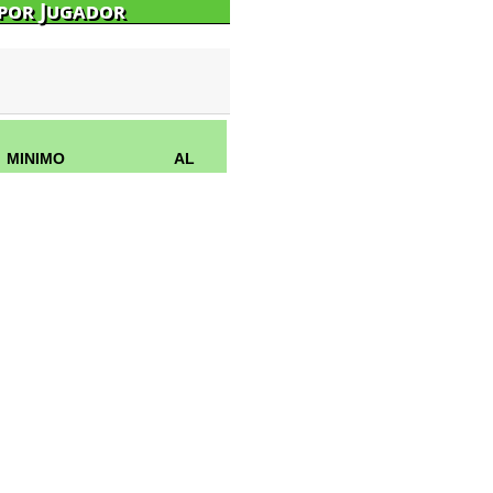
 por Jugador
MINIMO
AL