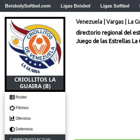
BeisbolySoftbol.com
Ligas Beisbol
Ligas Softbol
Venezuela
|
Vargas
|
La G
directorio regional del es
Juego de las Estrellas La
CRIOLLITOS LA
GUAIRA (B)
Roster
Pitcheo
Ofensiva
Defensiva
CAMPEONATO ACTUAL