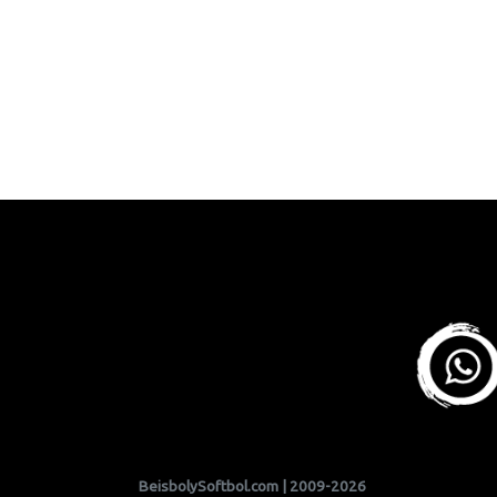
BeisbolySoftbol.com | 2009-2026