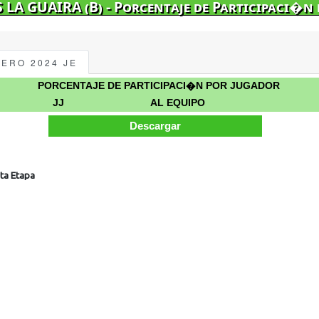
LA GUAIRA (B) - Porcentaje de Participaci�n
LERO 2024 JE
PORCENTAJE DE PARTICIPACI�N POR JUGADOR
JJ
AL EQUIPO
ta Etapa