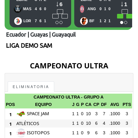
Ecuador
|
Guayas
|
Guayaquil
LIGA DEMO SAM
CAMPEONATO ULTRA
ELIMINATORIA
CAMPEONATO ULTRA - GRUPO A
POS
EQUIPO
J
G
P
CA
CP
DF
AVG
PTS
SPACE JAM
1
1
1
0
10
3
7
.1000
3
ATLÉTICOS
1
1
1
0
10
6
4
.1000
3
ISOTOPOS
1
1
1
0
9
6
3
.1000
3