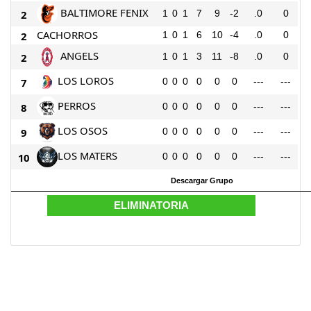
BALTIMORE FENIX
2
1
0
1
7
9
-2
.0
0
CACHORROS
2
1
0
1
6
10
-4
.0
0
ANGELS
2
1
0
1
3
11
-8
.0
0
LOS LOROS
7
0
0
0
0
0
0
---
---
PERROS
8
0
0
0
0
0
0
---
---
LOS OSOS
9
0
0
0
0
0
0
---
---
LOS MATERS
10
0
0
0
0
0
0
---
---