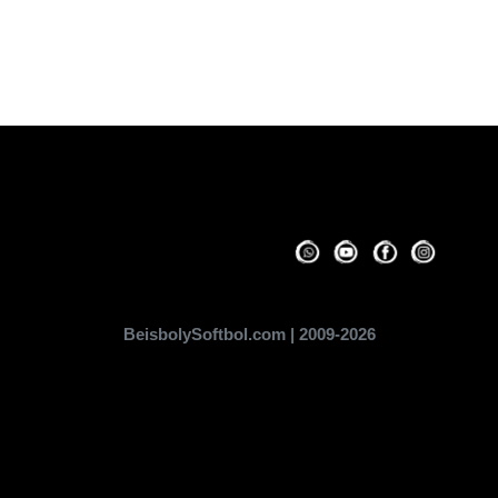
BeisbolySoftbol.com | 2009-2026