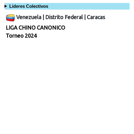
Lideres Colectivos
Venezuela
|
Distrito Federal
|
Caracas
LIGA CHINO CANONICO
Torneo 2024