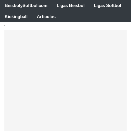
BeisbolySoftbol.com
Ligas Beisbol
Ligas Softbol
Kickingball
Articulos