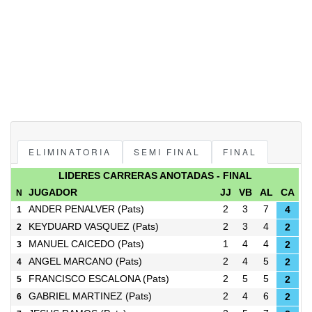
ELIMINATORIA
SEMI FINAL
FINAL
LIDERES CARRERAS ANOTADAS - FINAL
JUGADOR
JJ
VB
AL
CA
N
ANDER PENALVER
(Pats)
2
3
7
1
4
KEYDUARD VASQUEZ
(Pats)
2
3
4
2
2
MANUEL CAICEDO
(Pats)
1
4
4
3
2
ANGEL MARCANO
(Pats)
2
4
5
4
2
FRANCISCO ESCALONA
(Pats)
2
5
5
5
2
GABRIEL MARTINEZ
(Pats)
2
4
6
6
2