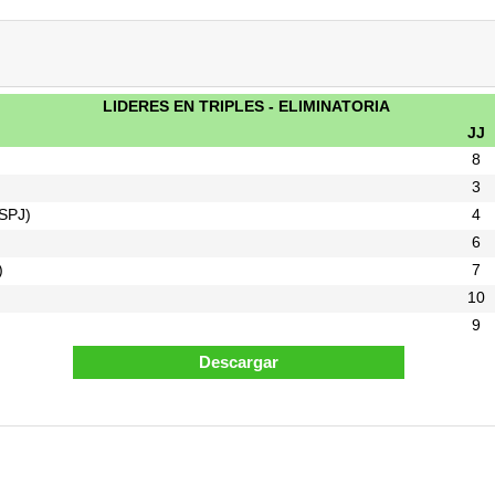
LIDERES EN TRIPLES - ELIMINATORIA
JJ
8
3
SPJ)
4
6
)
7
10
9