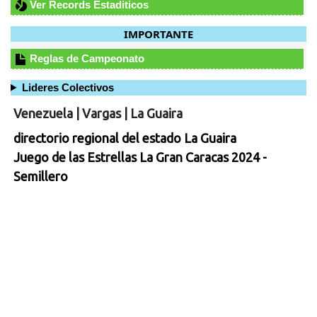
Ver Records Estaditicos
IMPORTANTE
Reglas de Campeonato
Lideres Colectivos
Venezuela
|
Vargas
|
La Guaira
directorio regional del estado La Guaira
Juego de las Estrellas La Gran Caracas 2024 -
Semillero