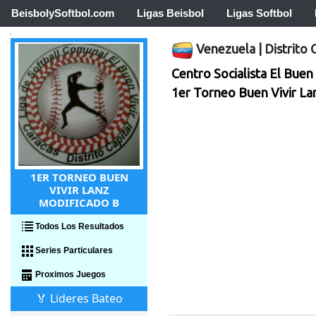
BeisbolySoftbol.com
Ligas Beisbol
Ligas Softbol
Venezuela
|
Distrito 
Centro Socialista El Buen 
1er Torneo Buen Vivir La
1ER TORNEO BUEN
VIVIR LANZ
MODIFICADO B
Todos Los Resultados
Series Particulares
Proximos Juegos
🏅 Lideres Bateo