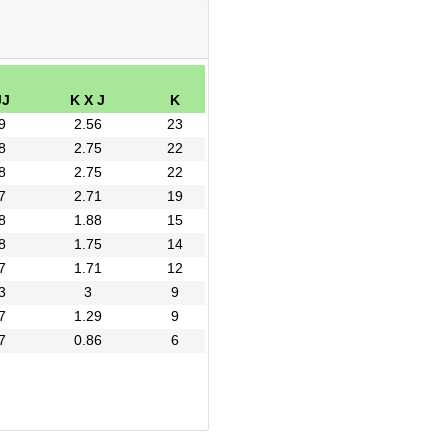
JJ
K X J
K
9
2.56
23
8
2.75
22
8
2.75
22
7
2.71
19
8
1.88
15
8
1.75
14
7
1.71
12
3
3
9
7
1.29
9
7
0.86
6