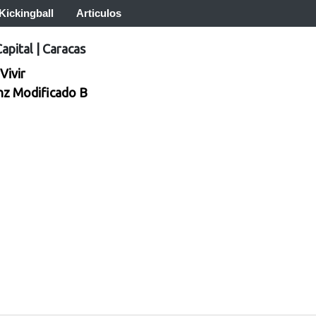
Kickingball
Articulos
Capital
|
Caracas
Vivir
nz Modificado B