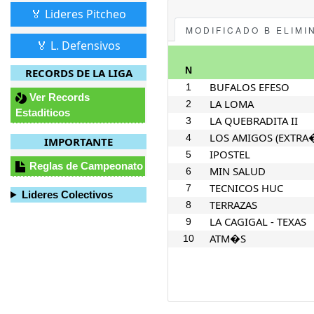
🏅 Lideres Pitcheo
MODIFICADO B ELIMI
🏅 L. Defensivos
N
RECORDS DE LA LIGA
BUFALOS EFESO
1
Ver Records
LA LOMA
2
Estaditicos
LA QUEBRADITA II
3
LOS AMIGOS (EXTRA
4
IMPORTANTE
IPOSTEL
5
Reglas de Campeonato
MIN SALUD
6
TECNICOS HUC
7
Lideres Colectivos
TERRAZAS
8
LA CAGIGAL - TEXAS
9
ATM�S
10