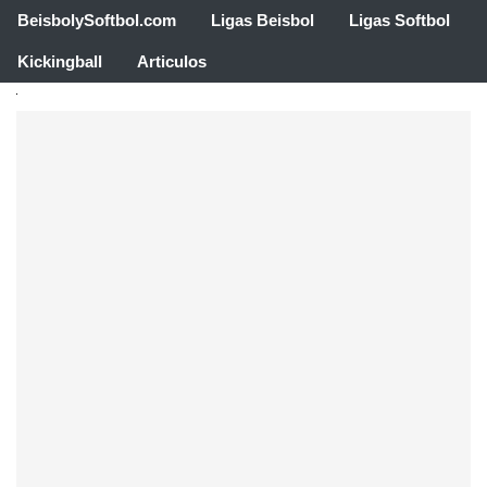
BeisbolySoftbol.com
Ligas Beisbol
Ligas Softbol
Kickingball
Articulos