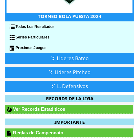
TORNEO BOLA PUESTA 2024
Todos Los Resultados
Series Particulares
Proximos Juegos
🏅 Lideres Bateo
🏅 Lideres Pitcheo
🏅 L. Defensivos
RECORDS DE LA LIGA
Ver Records Estaditicos
IMPORTANTE
Reglas de Campeonato