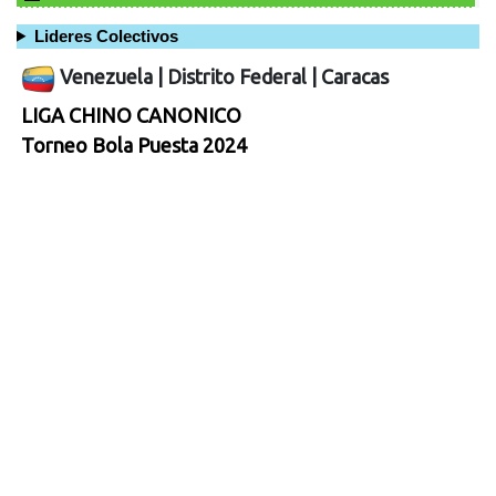
Lideres Colectivos
Venezuela
|
Distrito Federal
|
Caracas
LIGA CHINO CANONICO
Torneo Bola Puesta 2024