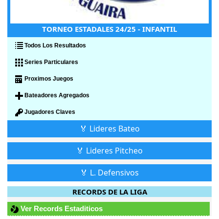
TORNEO ESTADALES 24/25 - INFANTIL
Todos Los Resultados
Series Particulares
Proximos Juegos
Bateadores Agregados
Jugadores Claves
🏅 Lideres Bateo
🏅 Lideres Pitcheo
🏅 L. Defensivos
RECORDS DE LA LIGA
Ver Records Estaditicos