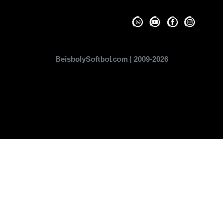
BeisbolySoftbol.com | 2009-2026