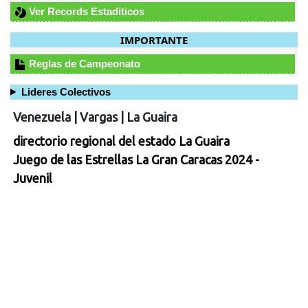
Ver Records Estaditicos
IMPORTANTE
Reglas de Campeonato
Lideres Colectivos
Venezuela
|
Vargas
|
La Guaira
directorio regional del estado La Guaira
Juego de las Estrellas La Gran Caracas 2024 -
Juvenil