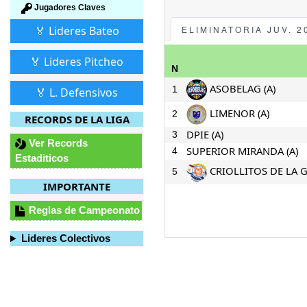
Jugadores Claves
ELIMINATORIA JUV. 2
🏅 Lideres Bateo
🏅 Lideres Pitcheo
N
ASOBELAG (A)
1
🏅 L. Defensivos
LIMENOR (A)
2
RECORDS DE LA LIGA
DPIE (A)
3
Ver Records
SUPERIOR MIRANDA (A)
4
Estaditicos
CRIOLLITOS DE LA G
5
IMPORTANTE
Reglas de Campeonato
Lideres Colectivos