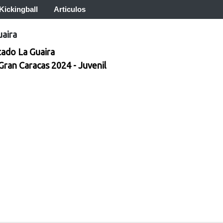
Kickingball
Articulos
uaira
tado La Guaira
 Gran Caracas 2024 - Juvenil