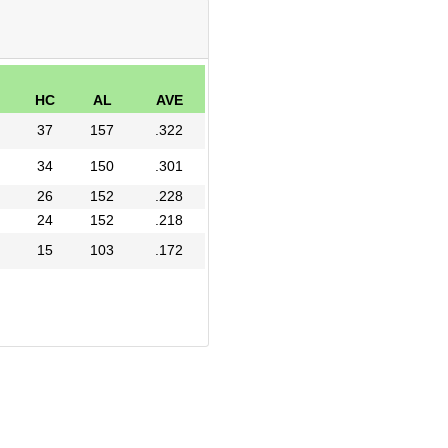
HC
AL
AVE
37
157
.322
34
150
.301
26
152
.228
24
152
.218
15
103
.172