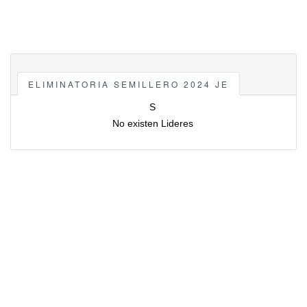
ELIMINATORIA SEMILLERO 2024 JE
S
No existen Lideres