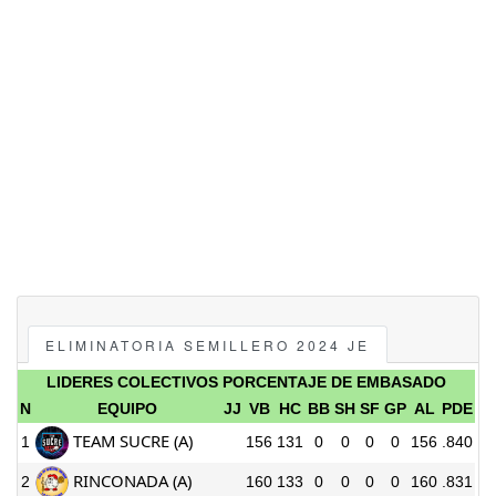
ELIMINATORIA SEMILLERO 2024 JE
LIDERES COLECTIVOS PORCENTAJE DE EMBASADO
N
EQUIPO
JJ
VB
HC
BB
SH
SF
GP
AL
PDE
TEAM SUCRE (A)
1
156
131
0
0
0
0
156
.840
RINCONADA (A)
2
160
133
0
0
0
0
160
.831