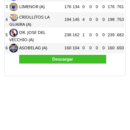
LIMENOR (A)
3
176
134
0
0
0
0
176
.761
CRIOLLITOS LA
4
194
145
4
0
0
0
198
.753
GUAIRA (A)
DR. JOSE DEL
5
238
162
1
0
0
0
239
.682
VECCHIO (A)
ASOBELAG (A)
6
160
104
0
0
0
0
160
.650