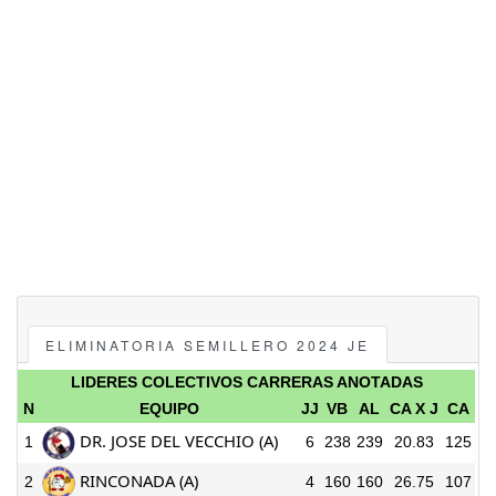
ELIMINATORIA SEMILLERO 2024 JE
LIDERES COLECTIVOS CARRERAS ANOTADAS
N
EQUIPO
JJ
VB
AL
CA X J
CA
DR. JOSE DEL VECCHIO (A)
1
6
238
239
20.83
125
RINCONADA (A)
2
4
160
160
26.75
107