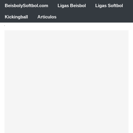
BeisbolySoftbol.com
Ligas Beisbol
Ligas Softbol
Kickingball
Articulos