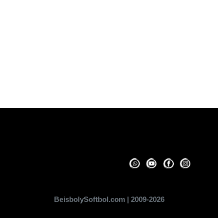
BeisbolySoftbol.com | 2009-2026