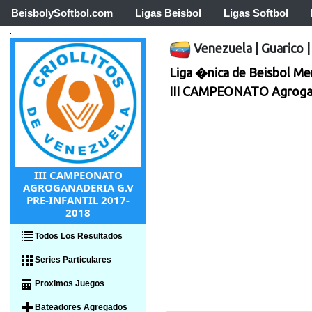
BeisbolySoftbol.com
Ligas Beisbol
Ligas Softbol
Venezuela
|
Guarico
|
Liga �nica de Beisbol M
III CAMPEONATO Agrogana
III CAMPEONATO
AGROGANADERIA G.V
PRE-INFANTIL 2017-
2018
Todos Los Resultados
Series Particulares
Proximos Juegos
Bateadores Agregados