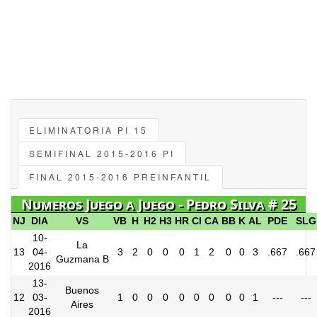
ELIMINATORIA PI 15
SEMIFINAL 2015-2016 PI
FINAL 2015-2016 PREINFANTIL
Numeros Juego a Juego - Pedro Silva # 25
NJ
DIA
VS
VB
H
H2
H3
HR
CI
CA
BB
K
AL
PDE
SLG
10-
La
13
04-
3
2
0
0
0
1
2
0
0
3
.667
.667
Guzmana B
2016
13-
Buenos
12
03-
1
0
0
0
0
0
0
0
0
1
---
---
Aires
2016