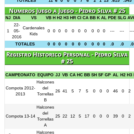
TOTALES
11
6
0
0
0
7
6
2
1
13
.615
.545
Numeros Juego a Juego - Pedro Silva # 25
NJ
DIA
VS
VB
H
H2
H3
HR
CI
CA
BB
K
AL
PDE
SLG
AV
22-
Cardenales
1
05-
0
0
0
0
0
0
0
0
0
0
---
---
---
Kids
2016
TOTALES
0
0
0
0
0
0
0
0
0
0
.0
.0
.0
Registro Historico Personal - Pedro Silva
# 25
CAMPEONATO
EQUIPO
JJ
VB
CA
HC
BB
SH
SF
GP
AL
H2
H3
Halcones
Compota 2012-
del
26
41
5
7
5
0
0
0
46
0
2
2013
Torrellas
B
Halcones
del
Compota 13-14
25
22
12
5
17
0
0
0
39
0
2
Torrellas
A
Halcones