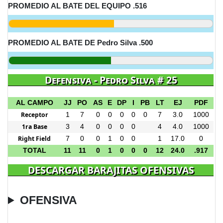
PROMEDIO AL BATE DEL EQUIPO .516
PROMEDIO AL BATE DE Pedro Silva .500
Defensiva - Pedro Silva # 25
AL CAMPO
JJ
PO
AS
E
DP
I
PB
LT
EJ
PDF
Receptor
1
7
0
0
0
0
0
7
3.0
1000
1ra Base
3
4
0
0
0
0
4
4.0
1000
Right Field
7
0
0
1
0
0
1
17.0
0
TOTAL
11
11
0
1
0
0
0
12
24.0
.917
DESCARGAR BARAJITAS OFENSIVAS
OFENSIVA