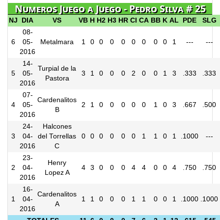
Numeros Juego a Juego - Pedro Silva # 25
NJ
DIA
VS
VB
H
H2
H3
HR
CI
CA
BB
K
AL
PDE
SLG
08-
6
05-
Metalmara
1
0
0
0
0
0
0
0
0
1
---
---
2016
14-
Turpial de la
5
05-
3
1
0
0
0
2
0
0
1
3
.333
.333
Pastora
2016
07-
Cardenalitos
4
05-
2
1
0
0
0
0
0
1
0
3
.667
.500
B
2016
24-
Halcones
3
04-
del Torrellas
0
0
0
0
0
0
1
1
0
1
.1000
---
2016
C
23-
Henry
2
04-
4
3
0
0
0
4
4
0
0
4
.750
.750
Lopez A
2016
16-
Cardenalitos
1
04-
1
1
0
0
0
1
1
0
0
1
.1000
.1000
A
2016