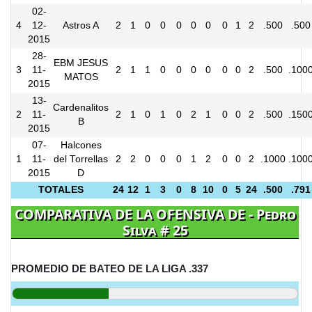
02-
4
12-
Astros A
2
1
0
0
0
0
0
0
1
2
.500
.500
2015
28-
EBM JESUS
3
11-
2
1
1
0
0
0
0
0
0
2
.500
.100
MATOS
2015
13-
Cardenalitos
2
11-
2
1
0
1
0
2
1
0
0
2
.500
.150
B
2015
07-
Halcones
1
11-
del Torrellas
2
2
0
0
0
1
2
0
0
2
.1000
.100
2015
D
TOTALES
24
12
1
3
0
8
10
0
5
24
.500
.791
COMPARATIVA DE LA OFENSIVA DE - Pedro
Silva # 25
PROMEDIO DE BATEO DE LA LIGA .337