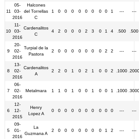
05-
Halcones
11
03-
del Torrellas
1
0
0
0
0
0
0
0
0
1
---
---
2016
C
11-
Cardenalitos
10
03-
4
2
0
0
0
2
3
0
1
4
.500
.500
C
2016
20-
Turpial de la
9
02-
2
0
0
0
0
0
0
0
2
2
---
---
Pastora
2016
13-
Cardenalitos
8
02-
2
2
0
1
0
2
1
0
0
2
.1000
.200
A
2016
06-
7
02-
Metalmara
1
1
0
1
0
0
1
0
0
1
.1000
.300
2016
12-
Henry
6
12-
0
0
0
0
0
0
0
0
0
0
---
---
Lopez A
2015
09-
La
5
01-
2
0
0
0
0
0
0
0
1
2
---
---
Guzmana A
2016