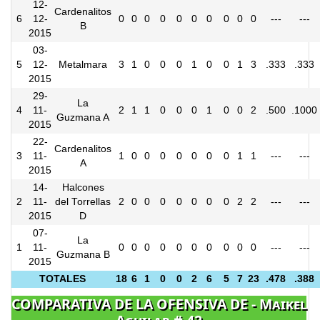
12-
Cardenalitos
6
12-
0
0
0
0
0
0
0
0
0
0
---
---
B
2015
03-
5
12-
Metalmara
3
1
0
0
0
1
0
0
1
3
.333
.333
2015
29-
La
4
11-
2
1
1
0
0
0
1
0
0
2
.500
.1000
Guzmana A
2015
22-
Cardenalitos
3
11-
1
0
0
0
0
0
0
0
1
1
---
---
A
2015
14-
Halcones
2
11-
del Torrellas
2
0
0
0
0
0
0
0
2
2
---
---
2015
D
07-
La
1
11-
0
0
0
0
0
0
0
0
0
0
---
---
Guzmana B
2015
TOTALES
18
6
1
0
0
2
6
5
7
23
.478
.388
COMPARATIVA DE LA OFENSIVA DE - Maikel