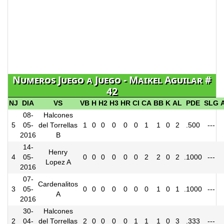
Numeros Juego a Juego - Maikel Aguilar #
42
NJ
DIA
VS
VB
H
H2
H3
HR
CI
CA
BB
K
AL
PDE
SLG
08-
Halcones
5
05-
del Torrellas
1
0
0
0
0
0
1
1
0
2
.500
---
2016
B
14-
Henry
4
05-
0
0
0
0
0
0
2
2
0
2
.1000
---
Lopez A
2016
07-
Cardenalitos
3
05-
0
0
0
0
0
0
0
1
0
1
.1000
---
A
2016
30-
Halcones
2
04-
del Torrellas
2
0
0
0
0
1
1
1
0
3
.333
---