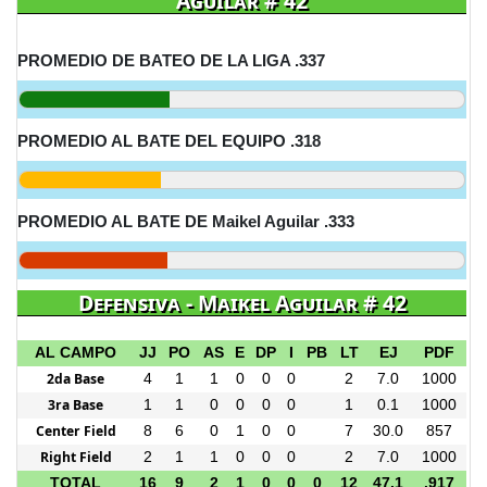
Aguilar # 42
PROMEDIO DE BATEO DE LA LIGA .337
PROMEDIO AL BATE DEL EQUIPO .318
PROMEDIO AL BATE DE Maikel Aguilar .333
Defensiva - Maikel Aguilar # 42
AL CAMPO
JJ
PO
AS
E
DP
I
PB
LT
EJ
PDF
2da Base
4
1
1
0
0
0
2
7.0
1000
3ra Base
1
1
0
0
0
0
1
0.1
1000
Center Field
8
6
0
1
0
0
7
30.0
857
Right Field
2
1
1
0
0
0
2
7.0
1000
TOTAL
16
9
2
1
0
0
0
12
47.1
.917