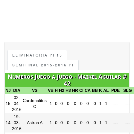
ELIMINATORIA PI 15
SEMIFINAL 2015-2016 PI
Numeros Juego a Juego - Maikel Aguilar #
42
NJ
DIA
VS
VB
H
H2
H3
HR
CI
CA
BB
K
AL
PDE
SLG
02-
Cardenalitos
15
04-
1
0
0
0
0
0
0
0
1
1
---
---
C
2016
19-
14
03-
Astros A
1
0
0
0
0
0
0
0
1
1
---
---
2016