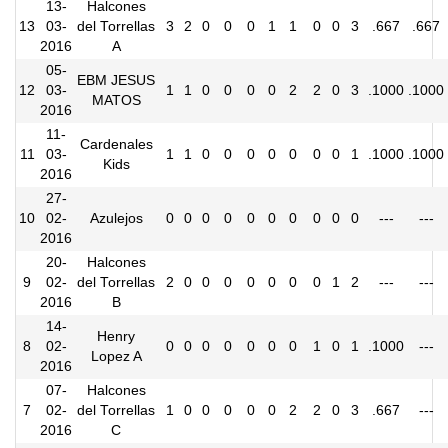
13-
Halcones
13
03-
del Torrellas
3
2
0
0
0
1
1
0
0
3
.667
.667
2016
A
05-
EBM JESUS
12
03-
1
1
0
0
0
0
2
2
0
3
.1000
.1000
MATOS
2016
11-
Cardenales
11
03-
1
1
0
0
0
0
0
0
0
1
.1000
.1000
Kids
2016
27-
10
02-
Azulejos
0
0
0
0
0
0
0
0
0
0
---
---
2016
20-
Halcones
9
02-
del Torrellas
2
0
0
0
0
0
0
0
1
2
---
---
2016
B
14-
Henry
8
02-
0
0
0
0
0
0
0
1
0
1
.1000
---
Lopez A
2016
07-
Halcones
7
02-
del Torrellas
1
0
0
0
0
0
2
2
0
3
.667
---
2016
C