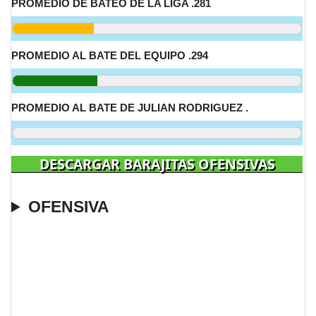
PROMEDIO DE BATEO DE LA LIGA .281
PROMEDIO AL BATE DEL EQUIPO .294
PROMEDIO AL BATE DE JULIAN RODRIGUEZ .
DESCARGAR BARAJITAS OFENSIVAS
OFENSIVA