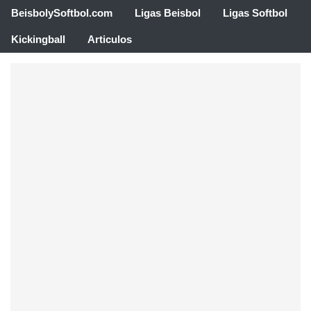
BeisbolySoftbol.com
Ligas Beisbol
Ligas Softbol
Kickingball
Articulos