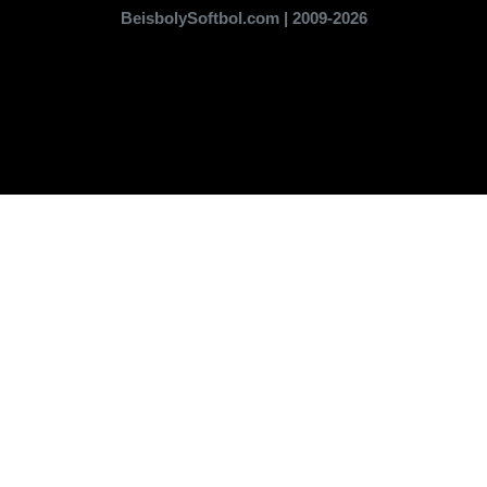
BeisbolySoftbol.com | 2009-2026