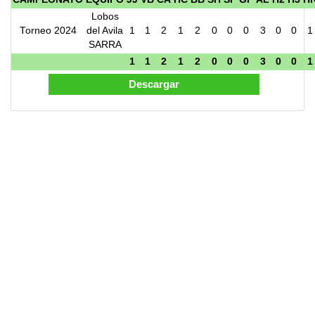
Lobos
Torneo 2024
del Avila
1
1
2
1
2
0
0
0
3
0
0
1
SARRA
1
1
2
1
2
0
0
0
3
0
0
1