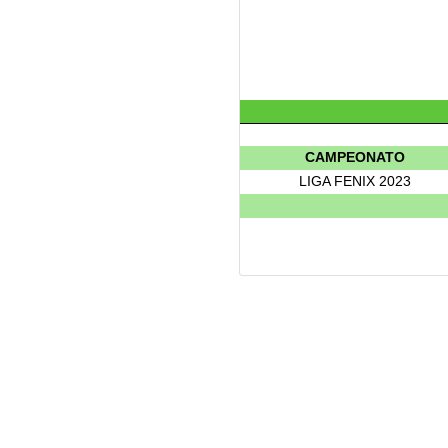
CAMPEONATO
LIGA FENIX 2023