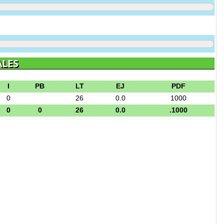
ALES
I
PB
LT
EJ
PDF
0
26
0.0
1000
0
0
26
0.0
.1000