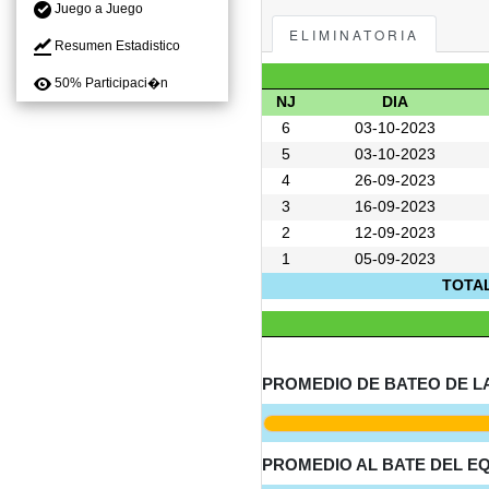
Juego a Juego
ELIMINATORIA
Resumen Estadistico
50% Participaci�n
NJ
DIA
6
03-10-2023
5
03-10-2023
4
26-09-2023
3
16-09-2023
2
12-09-2023
1
05-09-2023
TOTA
PROMEDIO DE BATEO DE LA 
PROMEDIO AL BATE DEL EQ